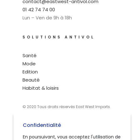
contact@eastwest-antivol.com
01 42 74 74 00
Lun – Ven de 9h à 18h
SOLUTIONS ANTIVOL
Santé
Mode
Edition
Beauté
Habitat & loisirs
© 2020 Tous droits réservés East West Imports.
Confidentialité
–
Mentions légales
– *
Confidentialité
Engagement d’une durée de 63 mois, sous
réserve de l’acceptation de notre partenaire
En poursuivant, vous acceptez l'utilisation de
financier.