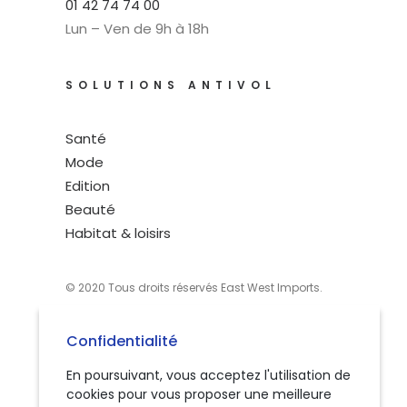
01 42 74 74 00
Lun – Ven de 9h à 18h
SOLUTIONS ANTIVOL
Santé
Mode
Edition
Beauté
Habitat & loisirs
© 2020 Tous droits réservés East West Imports.
Confidentialité
–
Mentions légales
– *
Confidentialité
Engagement d’une durée de 63 mois, sous
réserve de l’acceptation de notre partenaire
En poursuivant, vous acceptez l'utilisation de
financier.
cookies pour vous proposer une meilleure