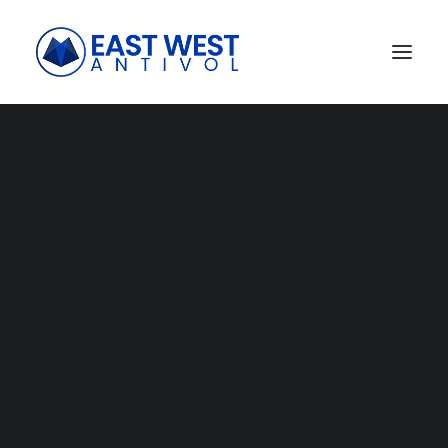
SANTÉ
PHARMACIE
OPTIQUE
MODE
PROTÉGEZ VOS POINTS DE VENTE
TEXTILE
LINGERIE
S
o
l
u
t
i
o
n
a
n
t
i
v
o
l
EDITION
BIBLIOTHÈQUE
a
d
a
p
t
é
e
à
v
o
t
r
e
LIBRAIRIE
MÉDIATHÈQUE
m
é
t
i
e
r
BEAUTÉ
COSMÉTIQUE
PARFUMERIE
AUTRES COMMERCES
BRICOLAGE